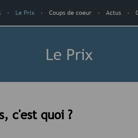
.
.
.
.
l
Le Prix
Coups de coeur
Actus
Le Prix
, c'est quoi ?