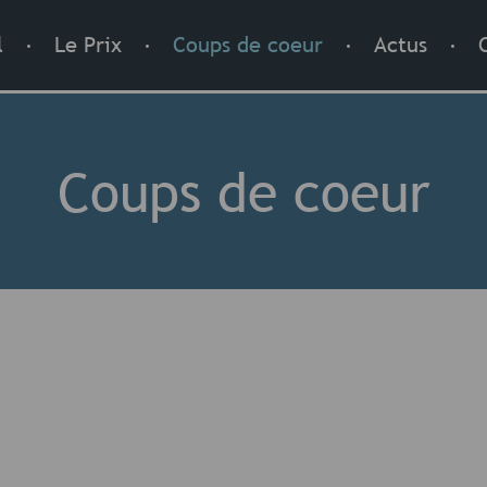
.
.
.
.
l
Le Prix
Coups de coeur
Actus
Coups de coeur