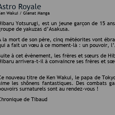
Astro Royale
Ken Wakui / Glenat Manga
Hibaru Yotsurugi, est un jeune garçon de 15 ans 
groupe de yakuzas d’Asakusa.
A la mort de son père, cinq météorites vont ébr
qui a fait un vœu à ce moment-là : un pouvoir, l’
Suite à cet évènement, les frères et sœurs de Hi
Hibaru arrivera-t-il à convaincre ses frères et sœ
Ce nouveau titre de Ken Wakui, le papa de Toky
aime les shônens fantastiques. Des combats ga
pouvoirs surnaturels sont au rendez-vous !
Chronique de Tibaud